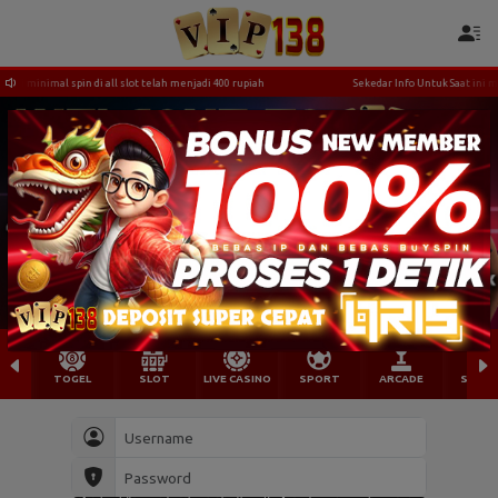
ni minimal spin di all slot telah menjadi 400 rupiah
Sekedar Info Untuk Saat ini minim
TOGEL
SLOT
LIVE CASINO
SPORT
ARCADE
SABU