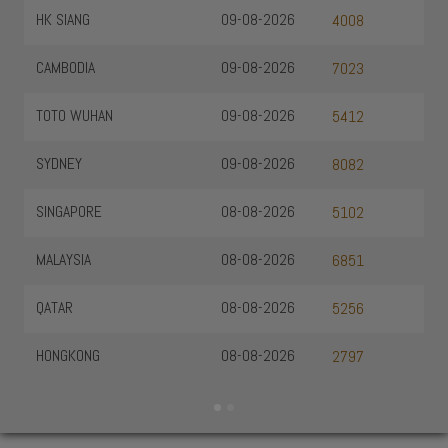
HK SIANG
09-08-2026
4008
CAMBODIA
09-08-2026
7023
TOTO WUHAN
09-08-2026
5412
SYDNEY
09-08-2026
8082
SINGAPORE
08-08-2026
5102
MALAYSIA
08-08-2026
6851
QATAR
08-08-2026
5256
HONGKONG
08-08-2026
2797