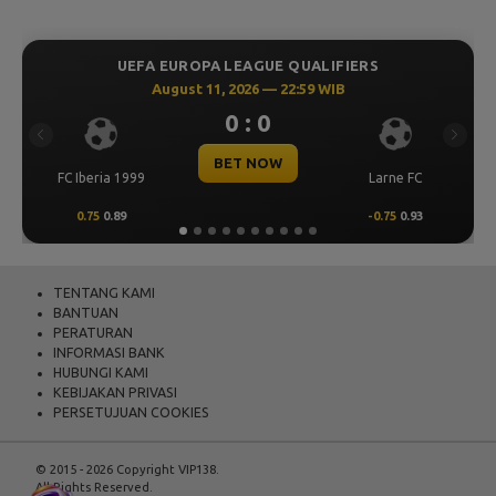
UEFA EUROPA LEAGUE QUALIFIERS
August 11, 2026 — 22:59 WIB
0 : 0
Previous
Next
BET NOW
FC Iberia 1999
Larne FC
0.75
0.89
-0.75
0.93
TENTANG KAMI
BANTUAN
PERATURAN
INFORMASI BANK
HUBUNGI KAMI
KEBIJAKAN PRIVASI
PERSETUJUAN COOKIES
© 2015 - 2026 Copyright VIP138.
All Rights Reserved.